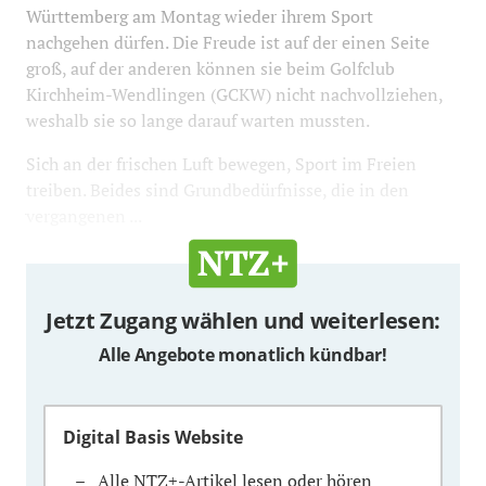
Württemberg am Montag wieder ihrem Sport
nachgehen dürfen. Die Freude ist auf der einen Seite
groß, auf der anderen können sie beim Golfclub
Kirchheim-Wendlingen (GCKW) nicht nachvollziehen,
weshalb sie so lange darauf warten mussten.
Sich an der frischen Luft bewegen, Sport im Freien
treiben. Beides sind Grundbedürfnisse, die in den
vergangenen ...
Jetzt Zugang wählen und weiterlesen:
Alle Angebote monatlich kündbar!
Digital Basis Website
Alle NTZ+-Artikel lesen oder hören