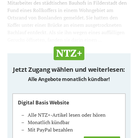
Mitarbeiter des städtischen Bauhofs in Filderstadt den
Fund eines Rollkoffers in einem Wohngebiet am
Ortsrand von Bonlanden gemeldet. Sie hatten den
Koffer unter einer Brücke an einem ausgetrockneten
Bachlauf entdeckt. Als sie ihn wegen eines auffälligen
Geruchs öffneten, fanden sie darin einen ...
Jetzt Zugang wählen und weiterlesen:
Alle Angebote monatlich kündbar!
Digital Basis Website
Alle NTZ+-Artikel lesen oder hören
Monatlich kündbar
Mit PayPal bezahlen