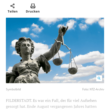
Teilen
Drucken
Symbolbild Foto: NTZ-Archiv
1200
800
Symbolbild
Foto: NTZ-Archiv
FILDERSTADT. Es war ein Fall, der für viel Aufsehen
gesorgt hat. Ende August vergangenen Jahres hatten