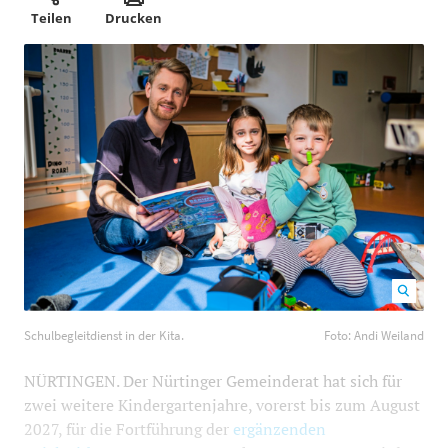
Teilen
Drucken
Schulbegleitdienst in der Kita. Foto: Andi Weiland
1200
Schulbegleitdienst in der Kita.
Foto: Andi Weiland
800
NÜRTINGEN. Der Nürtinger Gemeinderat hat sich für
zwei weitere Kindergartenjahre, vorerst bis zum August
2027, für die Fortführung der
ergänzenden