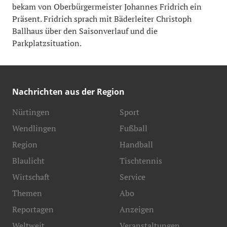
bekam von Oberbürgermeister Johannes Fridrich ein
Präsent. Fridrich sprach mit Bäderleiter Christoph
Ballhaus über den Saisonverlauf und die
Parkplatzsituation.
Nachrichten aus der Region
Nürtingen
Sport
Wendlingen
Fußball
Region
Handball
Blaulicht
Tischtennis
Wirtschaft
Service
Themen
Abo
Reportagen
Anzeigen
Weltweit
Veranstaltungen