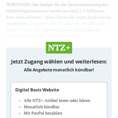
NÜRTINGEN. Das Budget für die Generalsanierung des
Hölderlingymnasiums wurde um rund 1,5 Millionen
Euro überschritten – diese Nachricht sorgte Ende Juli für
erheblichen
Unmut in allen Fraktionen des Nürtinger
Gemeinderats.
Ein Ärgernis war vor allem, dass im
Gemeinderat darüber nicht rechtzeitig ...
Jetzt Zugang wählen und weiterlesen:
Alle Angebote monatlich kündbar!
Digital Basis Website
Alle NTZ+-Artikel lesen oder hören
Monatlich kündbar
Mit PayPal bezahlen