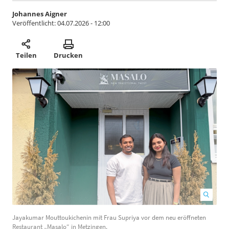
Johannes Aigner
Veröffentlicht:
04.07.2026 - 12:00
Teilen
Drucken
Jayakumar Mouttoukichenin mit Frau Supriya vor dem neu eröffneten
E
Restaurant „Masalo“ in Metzingen.