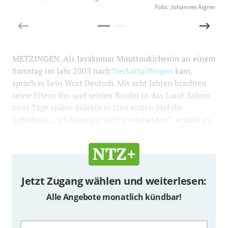
Foto: Johannes Aigner
METZINGEN. Als Jayakumar Mouttoukichenin an einem
Samstag im Jahr 2003 nach
Neckartailfingen
kam,
sprach er kein Wort Deutsch. Mit acht Jahren brachten
seine Eltern ihn und seinen Bruder in das Land. Schon
zwei Tage später drückte er zum ersten Mal die
Schulbank. „Ich habe gar nichts verstanden“, erzählt er.
...
Jetzt Zugang wählen und weiterlesen:
Alle Angebote monatlich kündbar!