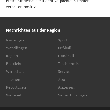
Freies Kinderhaus mit dem Verpächter stimmen
verhalten positiv.
Nachrichten aus der Region
Nürtingen
Sport
Wendlingen
Fußball
Region
Handball
Blaulicht
Tischtennis
Wirtschaft
Service
Themen
Abo
Reportagen
Anzeigen
Weltweit
Veranstaltungen