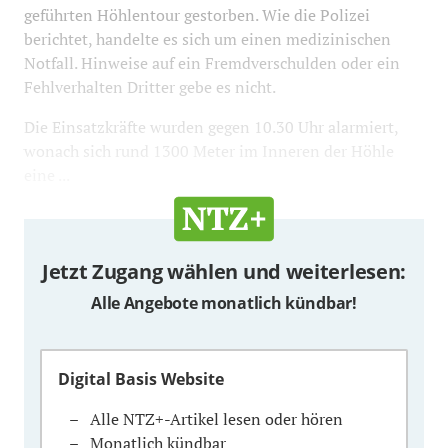
geführten Höhlentour gestorben. Wie die Polizei
berichtet, handelte es sich um einen medizinischen
Notfall. Hinweise auf ein Fremdverschulden oder ein
Fehlverhalten Dritter gebe es nicht.
Die Einsatzkräfte wurden gegen 10.30 Uhr alarmiert,
wonach sich rund 1300 Meter im Inneren der Höhle
eine ...
Jetzt Zugang wählen und weiterlesen:
Alle Angebote monatlich kündbar!
Digital Basis Website
Alle NTZ+-Artikel lesen oder hören
Monatlich kündbar