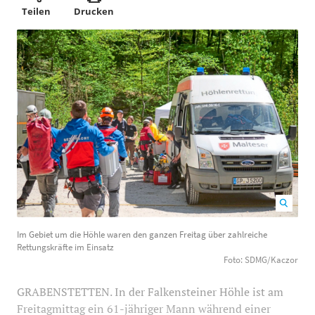
Teilen
Drucken
Im Gebiet um die Höhle waren den ganzen Freitag über
Im Gebiet um die Höhle waren den ganzen Freitag über zahlreiche
zahlreiche Rettungskräfte im Einsatz Foto:
Rettungskräfte im Einsatz
SDMG/Kaczor
1200
800
Foto: SDMG/Kaczor
GRABENSTETTEN. In der Falkensteiner Höhle ist am
Freitagmittag ein 61-jähriger Mann während einer