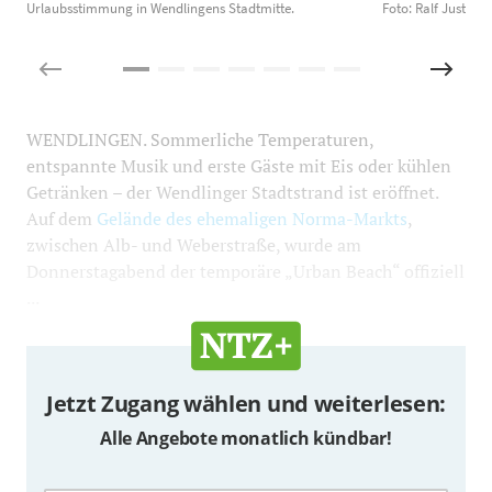
Urlaubsstimmung in Wendlingens Stadtmitte.
Foto: Ralf Just
M
WENDLINGEN. Sommerliche Temperaturen,
entspannte Musik und erste Gäste mit Eis oder kühlen
Getränken – der Wendlinger Stadtstrand ist eröffnet.
Auf dem
Gelände des ehemaligen Norma-Markts
,
zwischen Alb- und Weberstraße, wurde am
Donnerstagabend der temporäre „Urban Beach“ offiziell
...
Jetzt Zugang wählen und weiterlesen:
Alle Angebote monatlich kündbar!