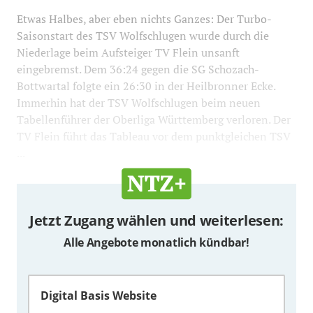
Etwas Halbes, aber eben nichts Ganzes: Der Turbo-
Saisonstart des TSV Wolfschlugen wurde durch die
Niederlage beim Aufsteiger TV Flein unsanft
eingebremst. Dem 36:24 gegen die SG Schozach-
Bottwartal folgte ein 26:30 in der Heilbronner Ecke.
Immerhin hat der TSV Wolfschlugen beim neuen
Tabellenführer der Oberliga Württemberg verloren. Der
TV Flein führt das Tableau vor dem punktgleichen TSV
...
Jetzt Zugang wählen und weiterlesen:
Alle Angebote monatlich kündbar!
Digital Basis Website