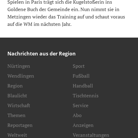
Spielen in Paris trägt sich die Kugelstoßerin ins
Goldene Buch der Gemeinde ein. Nun nimmt sie in
Metzingen wieder das Training auf und schaut voraus
auf die WM im nächsten Jahr.
Nachrichten aus der Region
Nürtingen
Sport
Wendlingen
Fußball
Region
Handball
Blaulicht
Tischtennis
Wirtschaft
Service
Themen
Abo
Reportagen
Anzeigen
Weltweit
Veranstaltungen