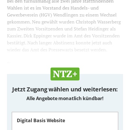
Bei den turnusmäßig alle zwei Jahre stattfindenden
Wahlen ist es im Vorstand des Handels- und
Gewerbeverein (HGV) Wendlingen zu einem Wechsel
gekommen. Neu gewählt wurden Christoph Wasserberg
zum Zweiten Vorsitzenden und Stefan Heidinger als
Kassier. Dirk Eppinger wurde im Amt des Vorsitzenden
bestätigt. Nach langer Abstinenz konnte jetzt auch
wieder das Amt des Pressewarts besetzt werden.
...
Jetzt Zugang wählen und weiterlesen:
Alle Angebote monatlich kündbar!
Digital Basis Website