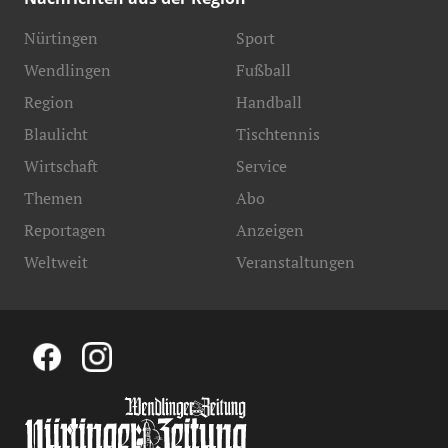
Nürtingen
Sport
Wendlingen
Fußball
Region
Handball
Blaulicht
Tischtennis
Wirtschaft
Service
Themen
Abo
Reportagen
Anzeigen
Weltweit
Veranstaltungen