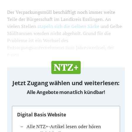
Der Verpackungsmüll beschäftigt noch immer weite
Teile der Bürgerschaft im Landkreis Esslingen. An
vielen Stellen
stapeln sich die Gelben Säcke
und Gelbe
Mülltonnen werden nicht abgeholt. Grund für die
Probleme ist ein Wechsel des
Entsorgungsunternehmens zum Jahreswechsel, der
einen
Jetzt Zugang wählen und weiterlesen:
Alle Angebote monatlich kündbar!
Digital Basis Website
Alle NTZ+-Artikel lesen oder hören