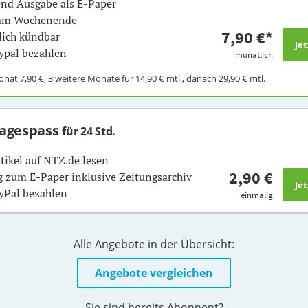
nd Ausgabe als E-Paper
 am Wochenende
7,90 €
*
ich kündbar
ypal bezahlen
monatlich
Monat
7,90 €
, 3 weitere Monate für
14,90 €
mtl., danach
29,90 €
mtl.
Tagespass
für 24 Std.
rtikel auf NTZ.de lesen
2,90 €
 zum E-Paper inklusive Zeitungsarchiv
yPal bezahlen
einmalig
Alle Angebote in der Übersicht:
Angebote vergleichen
Sie sind bereits Abonnent?