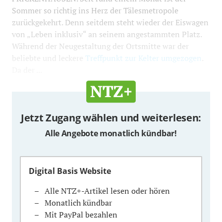
Sommer so richtig ins Herz der Tälesmetropole
zurückgekehrt. Denn seitdem steht wieder der Eiswagen
von „Leben inklusiv“ an seinem angestammten Platz.
Während der Neugestaltung der Ortsmitte war der
beliebte und leckere
Treffpunkt zur Kelter umgezogen
.
Da der ...
Jetzt Zugang wählen und weiterlesen:
Alle Angebote monatlich kündbar!
Digital Basis Website
Alle NTZ+-Artikel lesen oder hören
Monatlich kündbar
Mit PayPal bezahlen