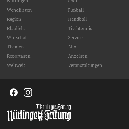
Nürtingen
Sport
Wendlingen
Fußball
Region
Handball
Blaulicht
Tischtennis
Wirtschaft
Service
Themen
Abo
Reportagen
Anzeigen
Weltweit
Veranstaltungen