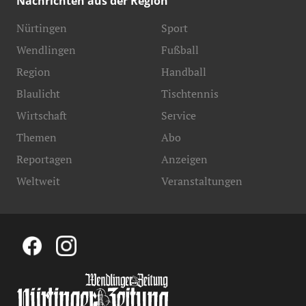
Nachrichten aus der Region
Nürtingen
Sport
Wendlingen
Fußball
Region
Handball
Blaulicht
Tischtennis
Wirtschaft
Service
Themen
Abo
Reportagen
Anzeigen
Weltweit
Veranstaltungen