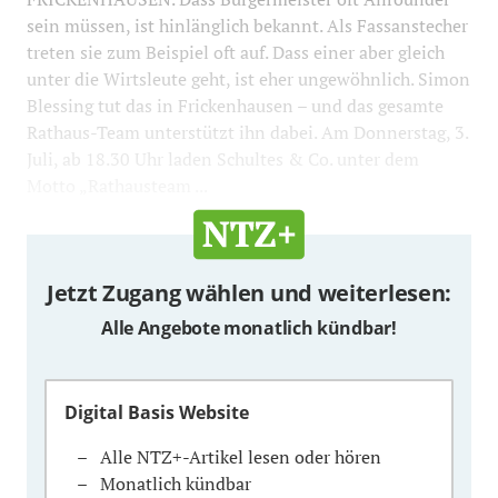
sein müssen, ist hinlänglich bekannt. Als Fassanstecher
treten sie zum Beispiel oft auf. Dass einer aber gleich
unter die Wirtsleute geht, ist eher ungewöhnlich. Simon
Blessing tut das in Frickenhausen – und das gesamte
Rathaus-Team unterstützt ihn dabei. Am Donnerstag, 3.
Juli, ab 18.30 Uhr laden Schultes & Co. unter dem
Motto „Rathausteam ...
Jetzt Zugang wählen und weiterlesen:
Alle Angebote monatlich kündbar!
Digital Basis Website
Alle NTZ+-Artikel lesen oder hören
Monatlich kündbar