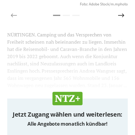
Foto: Adobe Stock/m.mphoto
NÜRTINGEN. Camping und das Versprechen von
Freiheit scheinen nah beieinander zu liegen. Immerhin
hat die Reisemobil- und Caravan-Branche in den Jahren
2019 bis 2022 geboomt. Auch wenn die Konjunktur
nachlässt, sind Neuzulassungen auch im Landkreis
Esslingen hoch. Pressesprecherin Andrea Wangner sagt,
dass im vergangenen Jahr 565 Wohnmobile und 156
Wohnwagen neu zugelassen wurden. Stand 23. Januar ...
Jetzt Zugang wählen und weiterlesen:
Alle Angebote monatlich kündbar!