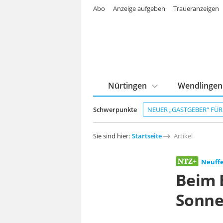
Abo
Anzeige aufgeben
Traueranzeigen
Nürtingen
Wendlingen
Schwerpunkte
NEUER „GASTGEBER“ FÜ
Sie sind hier:
Startseite
Artikel
Neuff
Beim 
Sonne