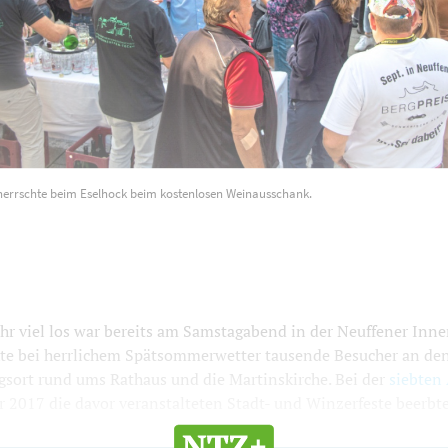
errschte beim Eselhock beim kostenlosen Weinausschank.
r viel los war bereits am Samstagabend in der Neuffener Inne
kte bei herrlichem Spätsommerwetter tausende Besucher an de
gsort rund ums Rathaus und die Martinskirche. Bei der
siebten 
r 2017 die davor veranstalteten Stadt- und Winzerfeste beerbte, 