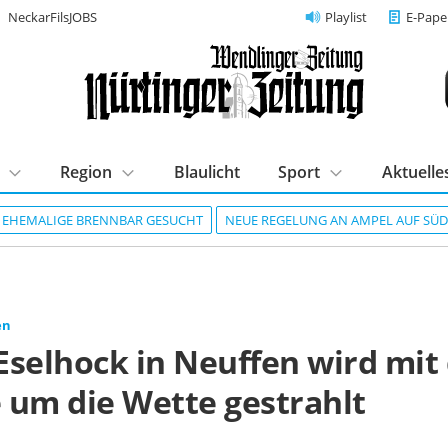
NeckarFilsJOBS
Playlist
E-Pape
Region
Blaulicht
Sport
Aktuelle
R EHEMALIGE BRENNBAR GESUCHT
NEUE REGELUNG AN AMPEL AUF SÜ
en
Eselhock in Neuffen wird mit
 um die Wette gestrahlt