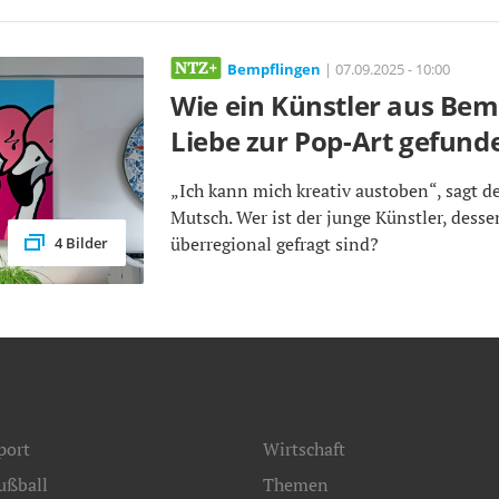
Bempflingen
| 07.09.2025 - 10:00
Wie ein Künstler aus Bem
Liebe zur Pop-Art gefund
„Ich kann mich kreativ austoben“, sagt de
Mutsch. Wer ist der junge Künstler, dess
überregional gefragt sind?
4 Bilder
port
Wirtschaft
ußball
Themen