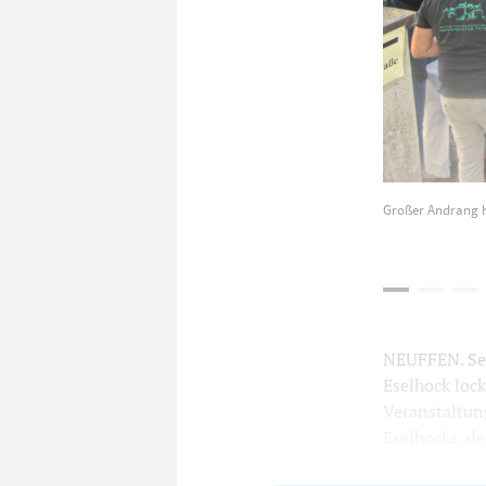
Großer Andrang h
NEUFFEN. Seh
Eselhock loc
Veranstaltun
Eselhocks, de