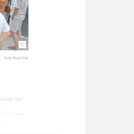
Foto: Rudi Fritz
Gemeinsam Feiern lautete das Motto beim 7. Eselhock.
nstadt. Der
n
Auflage
des
...