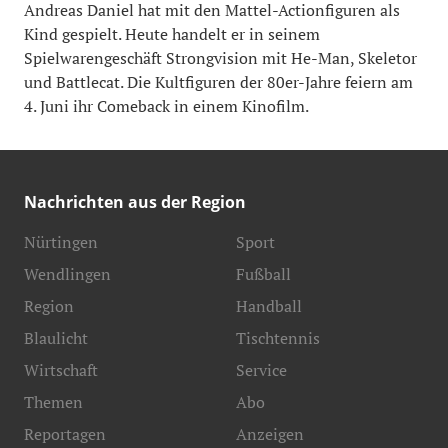
Andreas Daniel hat mit den Mattel-Actionfiguren als
Kind gespielt. Heute handelt er in seinem
Spielwarengeschäft Strongvision mit He-Man, Skeletor
und Battlecat. Die Kultfiguren der 80er-Jahre feiern am
4. Juni ihr Comeback in einem Kinofilm.
Nachrichten aus der Region
Nürtingen
Sport
Wendlingen
Fußball
Region
Handball
Blaulicht
Tischtennis
Wirtschaft
Service
Themen
Abo
Reportagen
Anzeigen