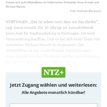
Freuen sich aufs Altstadtkino im historischen Ambiente: Anna Arnold und
Ambiente: Anna Arnold und Michael Maisch. Foto:
Michael Maisch.
Andreas Warausch
1200
800
Foto: Andreas Warausch
NÜRTINGEN. „Das ist schon cool, dass wir das dürfen“,
sagt Anna Arnold. Die 20-Jährige ist Auszubildende
beim Amt für Stadtmarketing in Nürtingen. Sie wird
Veranstaltungskauffrau. Und es hat sich beim Team von
Amtsleiter Michael Maisch so eingespielt: Das
Altstadtkino ist ein Azubi-Projekt. Natürlich kann
Anna Arnold wie ihre Vorgänger auf die Unterstützung
des ganzen Maisch-Teams zählen. Und so ...
Jetzt Zugang wählen und weiterlesen:
Alle Angebote monatlich kündbar!