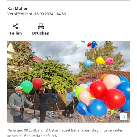
Kai Müller
Veröffentlicht:
16.09.2024 - 14:56
Teilen
Drucken
Nena und 99 Luftballons: Oskar Fausel hat am Samstag in Linsenhofen
D
seinen 99. Geburtstag gefeiert.
H