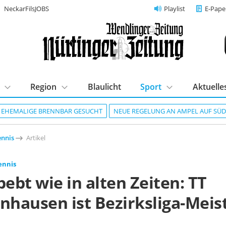
NeckarFilsJOBS
Playlist
E-Pape
Region
Blaulicht
Sport
Aktuelle
R EHEMALIGE BRENNBAR GESUCHT
NEUE REGELUNG AN AMPEL AUF SÜ
ennis
Artikel
ennis
bebt wie in alten Zeiten: TT
nhausen ist Bezirksliga-Meis