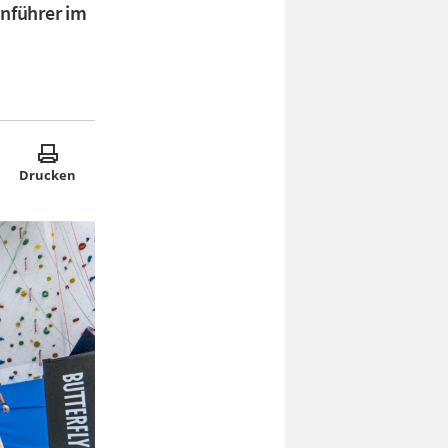
enführer im
Drucken