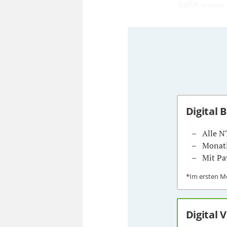
holte, waren 
Digital 
Alle N
Monatl
Mit Pa
*Im ersten 
Digital 