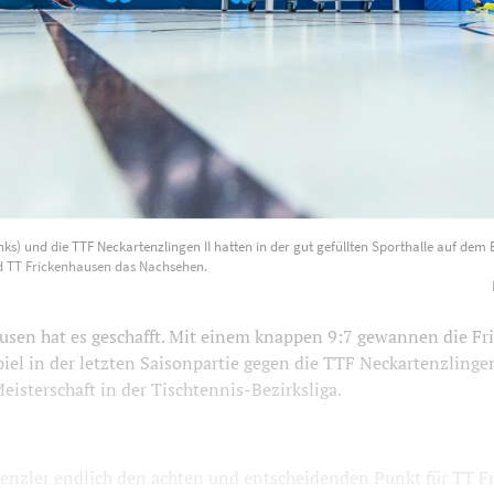
 (links) und die TTF Neckartenzlingen II hatten in der gut gef
nks) und die TTF Neckartenzlingen II hatten in der gut gefüllten Sporthalle auf dem
uf dem Berg gegen Michael Zeller und TT Frickenhausen das Na
nd TT Frickenhausen das Nachsehen.
auhof
1200
800
usen hat es geschafft. Mit einem knappen 9:7 gewannen die Fr
iel in der letzten Saisonpartie gegen die TTF Neckartenzlinge
Meisterschaft in der Tischtennis-Bezirksliga.
enzler endlich den achten und entscheidenden Punkt für TT F