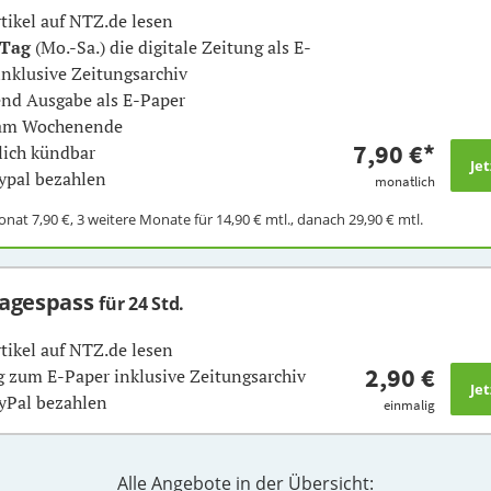
rtikel auf NTZ.de lesen
 Tag
(Mo.-Sa.) die digitale Zeitung als E-
inklusive Zeitungsarchiv
nd Ausgabe als E-Paper
 am Wochenende
7,90 €
*
ich kündbar
ypal bezahlen
monatlich
Monat
7,90 €
, 3 weitere Monate für
14,90 €
mtl., danach
29,90 €
mtl.
Tagespass
für 24 Std.
rtikel auf NTZ.de lesen
2,90 €
 zum E-Paper inklusive Zeitungsarchiv
yPal bezahlen
einmalig
Alle Angebote in der Übersicht: