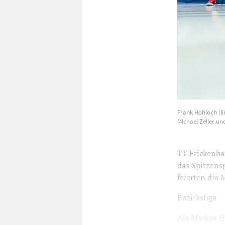
Frank Hohloch
Frank Hohloch (li
Sporthalle a
Michael Zeller u
Foto: Nico B
TT Frickenha
das Spitzensp
feierten die 
Bezirksliga
Als Markus H