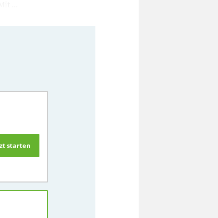
it ...