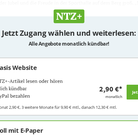
der Jubel und die Freude in der Sporthalle auf dem Berg groß. „M
Jetzt Zugang wählen und weiterlesen:
Alle Angebote monatlich kündbar!
Basis Website
TZ+-Artikel lesen oder hören
2,90 €
*
ich kündbar
yPal bezahlen
monatlich
Monat
2,90 €
, 3 weitere Monate für
9,90 €
mtl., danach
12,30 €
mtl.
Voll mit E-Paper