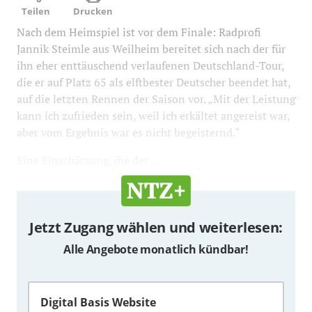
Teilen
Drucken
Nach dem Heimspiel ist vor dem Finale: Radprofi
Jannik Steimle aus Weilheim bereitet sich nach der für
ihn eher enttäuschend verlaufenen Deutschland-Tour,
die er auf Platz 65 als elftbester Deutscher beendet hat,
auf die letzten Rennen der Saison vor. „Mit der Leistung
kann ich zufrieden sein, weil ich erkältet angereist war,
aber vom Ergebnis war es nicht begeisternd.“
Eine Einschätzung, die der ...
Jetzt Zugang wählen und weiterlesen:
Alle Angebote monatlich kündbar!
Digital Basis Website