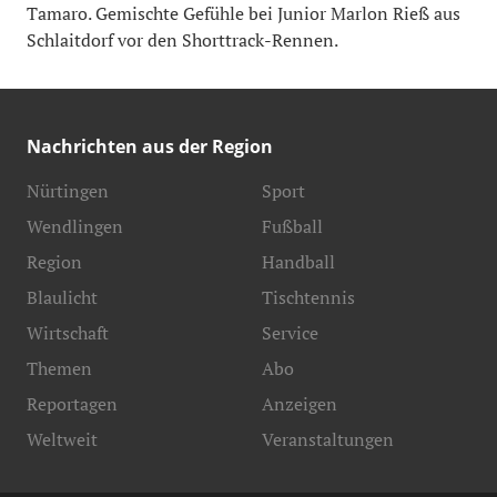
Tamaro. Gemischte Gefühle bei Junior Marlon Rieß aus
Schlaitdorf vor den Shorttrack-Rennen.
Nachrichten aus der Region
Nürtingen
Sport
Wendlingen
Fußball
Region
Handball
Blaulicht
Tischtennis
Wirtschaft
Service
Themen
Abo
Reportagen
Anzeigen
Weltweit
Veranstaltungen