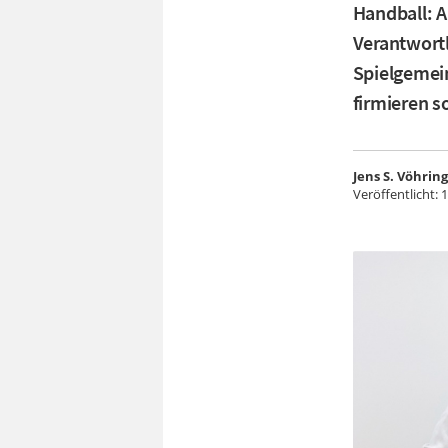
Handball: 
Verantwortl
Spielgemein
firmieren so
Jens S. Vöhrin
Veröffentlicht:
1