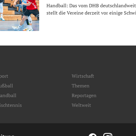
Handball: Das vom DHB deutschlandweit i
stellt die Vereine derzeit vor einige Schw
port
Wirtschaft
ußball
Themen
andball
Reportagen
ischtennis
Weltweit