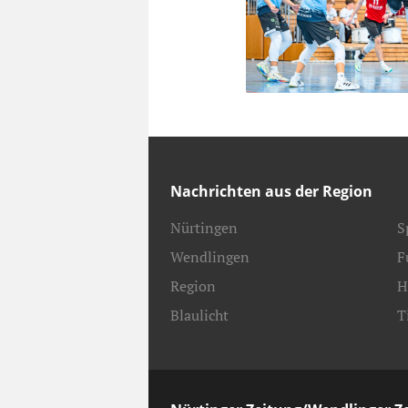
Nachrichten aus der Region
Nürtingen
S
Wendlingen
F
Region
H
Blaulicht
T