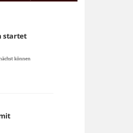
 startet
unächst können
mit