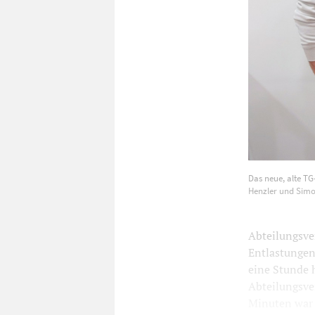
Das neue, al
Das neue, alte TG
Christoph De
Henzler und Simo
Abteilungsve
Entlastungen,
eine Stunde 
Abteilungsve
Minuten war d