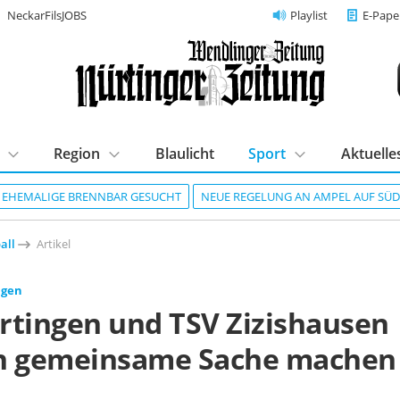
NeckarFilsJOBS
Playlist
E-Pape
Region
Blaulicht
Sport
Aktuelle
R EHEMALIGE BRENNBAR GESUCHT
NEUE REGELUNG AN AMPEL AUF SÜ
all
Artikel
ngen
rtingen und TSV Zizishausen
n gemeinsame Sache machen