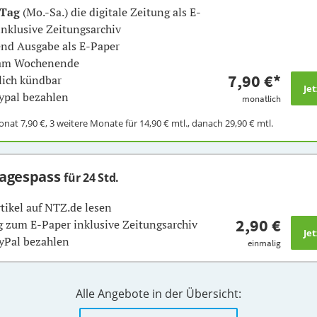
 Tag
(Mo.-Sa.) die digitale Zeitung als E-
inklusive Zeitungsarchiv
nd Ausgabe als E-Paper
 am Wochenende
7,90 €
*
ich kündbar
ypal bezahlen
monatlich
Monat
7,90 €
, 3 weitere Monate für
14,90 €
mtl., danach
29,90 €
mtl.
Tagespass
für 24 Std.
rtikel auf NTZ.de lesen
2,90 €
 zum E-Paper inklusive Zeitungsarchiv
yPal bezahlen
einmalig
Alle Angebote in der Übersicht: