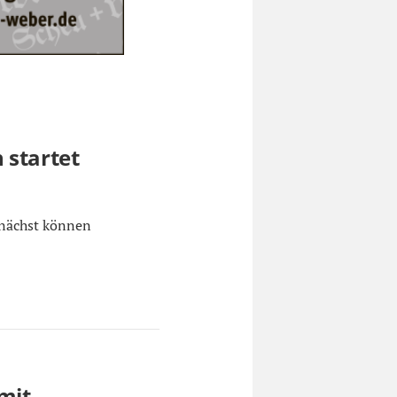
 startet
unächst können
mit