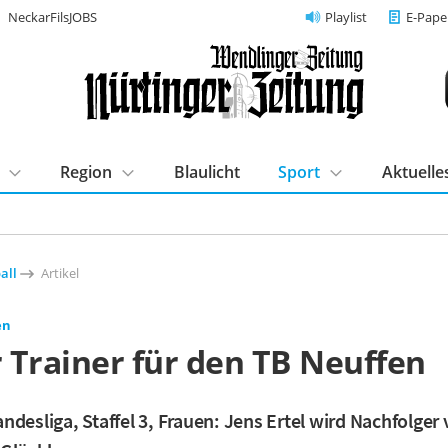
NeckarFilsJOBS
Playlist
E-Pape
Region
Blaulicht
Sport
Aktuelle
all
Artikel
en
 Trainer für den TB Neuffen
ndesliga, Staffel 3, Frauen: Jens Ertel wird Nachfolger