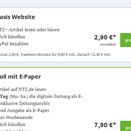
Basis Website
TZ+-Artikel lesen oder hören
2,90 €
*
ich kündbar
yPal bezahlen
monatlich
Monat
2,90 €
, 3 weitere Monate für
9,90 €
mtl., danach
12,30 €
mtl.
Voll mit E-Paper
rtikel auf NTZ.de lesen
 Tag
(Mo.-Sa.) die digitale Zeitung als E-
inklusive Zeitungsarchiv
nd Ausgabe als E-Paper
 am Wochenende
7,90 €
*
ich kündbar