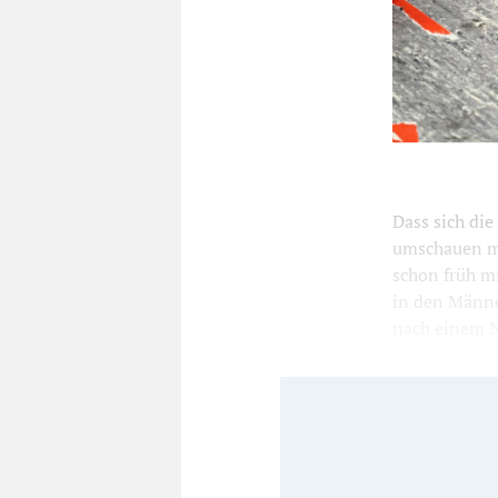
Foto: RALF 
Dass sich di
umschauen mü
schon früh mi
in den Männe
nach einem Na