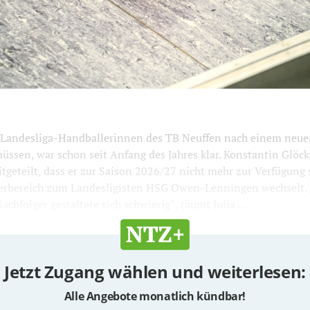
JUST
1200
800
e Landesliga-Handballerinnen des TB Neuffen nach einem neue
ssen, war schon seit Anfang des Jahres klar. Konstantin Glöckl
tgeteilt, dass er zur Saison 2026/27 nicht mehr zur Verfügung s
rbereich zum Landesligisten HSG Owen-Lenningen wechselt. 
chfolger gestaltete sich schwierig“, räumt Julia ...
Jetzt Zugang wählen und weiterlesen:
Alle Angebote monatlich kündbar!