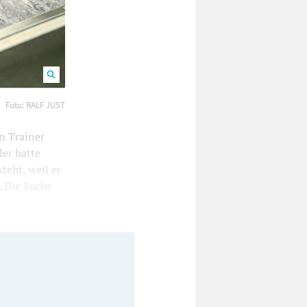
Foto: RALF JUST
n Trainer
er hatte
teht, weil er
„Die Suche