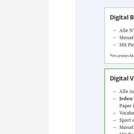
Digital 
Alle N
Monatl
Mit Pa
*Im ersten 
Digital 
Alle A
Jeden
Paper 
Vorabe
Sport
Monatl