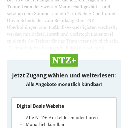
Trainerteam der zweiten Mannschaft geklärt – und
setzt ab dem Sommer auf ein Trio. Neben Cheftrainer
Oliver Scherb, der vom Bezirksligisten TSV
Oberboihingen zum Fußball-A-Kreisligisten wechselt,
werden mit Rafael Horeth und Christoph Bauer zwei
spielende Co-Trainer für das Team verantwortlich sein.
„Es sind beides überragende Fußballer, wir sind ...
Jetzt Zugang wählen und weiterlesen:
Alle Angebote monatlich kündbar!
Digital Basis Website
Alle NTZ+-Artikel lesen oder hören
Monatlich kündbar