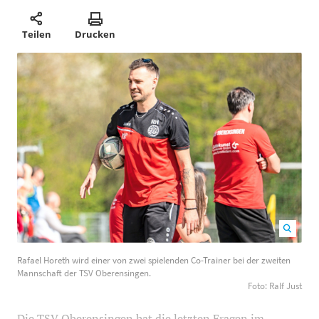
Teilen
Drucken
Rafael Horeth wird einer von zwei spielenden Co-
Rafael Horeth wird einer von zwei spielenden Co-Trainer bei der zweiten
Trainer bei der zweiten Mannschaft der TSV
Mannschaft der TSV Oberensingen.
Oberensingen. Foto: Ralf Just
1200
800
Foto: Ralf Just
Die TSV Oberensingen hat die letzten Fragen im