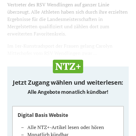
Vertreter des RSV Wendlingen auf ganzer Linie
überzeugt. Alle Athleten haben sich durch ihre erzielten
Ergebnisse für die Landesmeisterschaften in
Mergelstetten qualifiziert und zählen dort zum
erweiterten Favoritenkreis.
Im 1er-Kunstradsport der Frauen gelang Carolyn
Mitterhofer vom RSV Wendlingen zwar ...
Jetzt Zugang wählen und weiterlesen:
Alle Angebote monatlich kündbar!
Digital Basis Website
Alle NTZ+-Artikel lesen oder hören
Monatlich kündbar