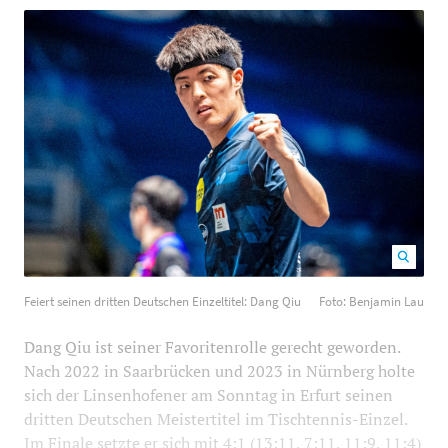
Feiert seinen dritten Deutschen Einzeltitel: Dang Qiu
Feiert seinen dritten Deutschen Einzeltitel: Dang Qiu
Foto: Benjamin Lau
Foto: Benjamin Lau
1200
800
Dang Qiu ist seiner Favoritenrolle gerecht geworden.
Nach 2022 in Saarbrücken und 2023 in Nürnberg holte
sich der Linsenhofener am Sonntag in Erfurt seinen
dritten Deutschen Meistertitel im Tischtennis-Einzel.
Im Finale setzte er sich mit 4:1 (13:11, 7:11, 11:9, 11:4)