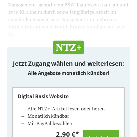
Management, gehört dem BSW-Landesvorstand an und
ist in Kirchheim durch seine langjährige Arbeit im
Gemeinderat sowie sein Engagement in mehreren
lokalen Initiativen bekannt. Brinker kündigte an, sich
im ...
Jetzt Zugang wählen und weiterlesen:
Alle Angebote monatlich kündbar!
Digital Basis Website
Alle NTZ+-Artikel lesen oder hören
Monatlich kündbar
Mit PayPal bezahlen
2,90 €
*