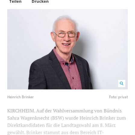
Teilen
Drucken
Heinrich Brinker Foto: privat
1200
800
Heinrich Brinker
Foto: privat
KIRCHHEIM. Auf der Wahlversammlung von Bündnis
Sahra Wagenknecht (BSW) wurde Heinrich Brinker zum
Direktkandidaten für die Landtagswahl am 8. März
gewählt. Brinker stammt aus dem Bereich IT-