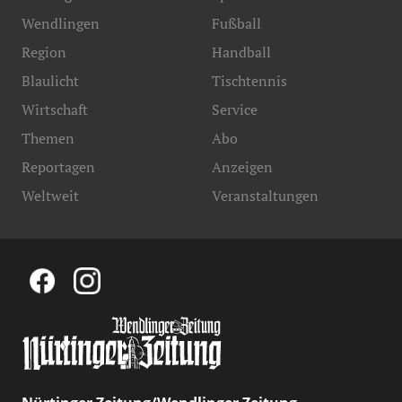
Wendlingen
Fußball
Region
Handball
Blaulicht
Tischtennis
Wirtschaft
Service
Themen
Abo
Reportagen
Anzeigen
Weltweit
Veranstaltungen