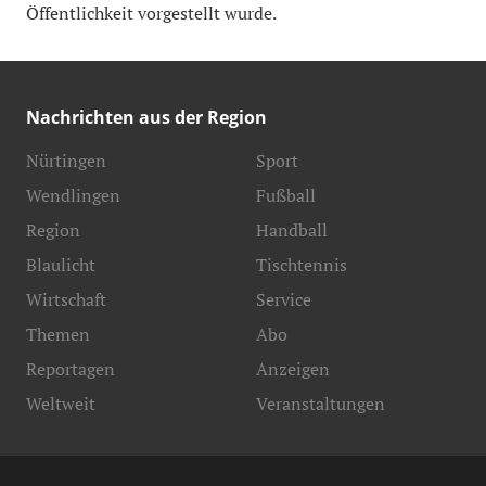
Öffentlichkeit vorgestellt wurde.
Nachrichten aus der Region
Nürtingen
Sport
Wendlingen
Fußball
Region
Handball
Blaulicht
Tischtennis
Wirtschaft
Service
Themen
Abo
Reportagen
Anzeigen
Weltweit
Veranstaltungen