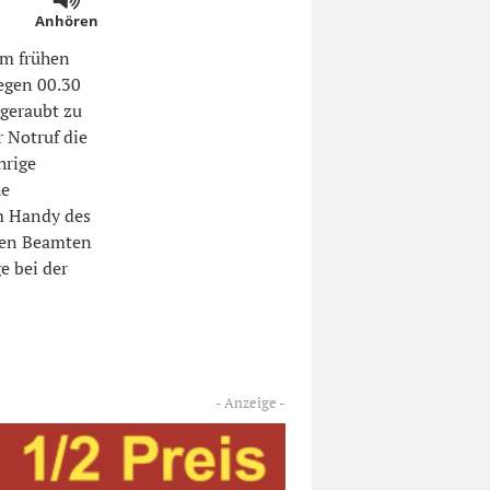
Anhören
em frühen
gegen 00.30
 geraubt zu
 Notruf die
hrige
he
m Handy des
den Beamten
e bei der