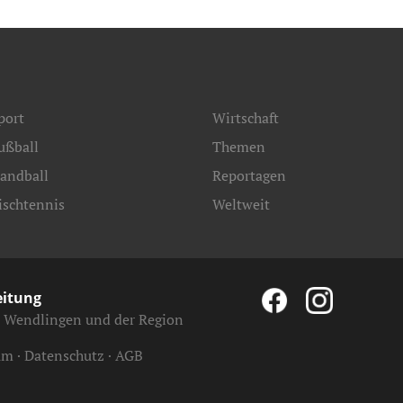
port
Wirtschaft
ußball
Themen
andball
Reportagen
ischtennis
Weltweit
eitung
, Wendlingen und der Region
um
Datenschutz
AGB