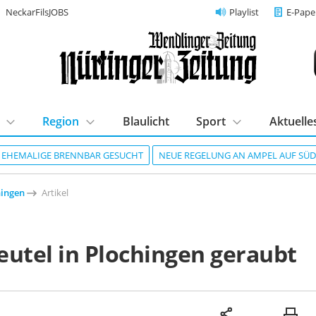
NeckarFilsJOBS
Playlist
E-Pape
Region
Blaulicht
Sport
Aktuelle
R EHEMALIGE BRENNBAR GESUCHT
NEUE REGELUNG AN AMPEL AUF SÜ
hingen
Artikel
eutel in Plochingen geraubt