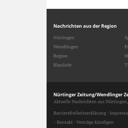
Nachrichten aus der Region
Nürtingen
S
Wendlingen
F
Region
H
Blaulicht
T
Nürtinger Zeitung/Wendlinger Z
Aktuelle Nachrichten aus Nürtingen
Barrierefreiheitserklärung
Impress
Kontakt
Verträge kündigen