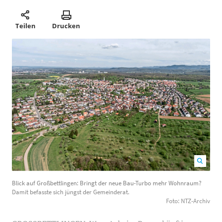
Teilen
Drucken
Blick auf Großbettlingen: Bringt der neue Bau-Turbo
Blick auf Großbettlingen: Bringt der neue Bau-Turbo mehr Wohnraum?
mehr Wohnraum? Damit befasste sich jüngst der
Damit befasste sich jüngst der Gemeinderat.
Gemeinderat. Foto: NTZ-Archiv
1200
800
Foto: NTZ-Archiv