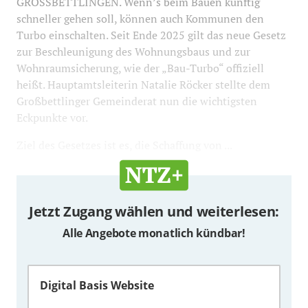
GROSSBETTLINGEN. Wenn’s beim Bauen künftig
schneller gehen soll, können auch Kommunen den
Turbo einschalten. Seit Ende 2025 gilt das neue Gesetz
zur Beschleunigung des Wohnungsbaus und zur
Wohnraumsicherung, wie der „Bau-Turbo“ offiziell
heißt. Hauptamtsleiterin Natalie Röcker stellte dem
Großbettlinger Gemeinderat nun die wichtigsten
Eckpunkte vor.
Ziel des Gesetzes ist es, die Schaffung von ...
Jetzt Zugang wählen und weiterlesen:
Alle Angebote monatlich kündbar!
Digital Basis Website