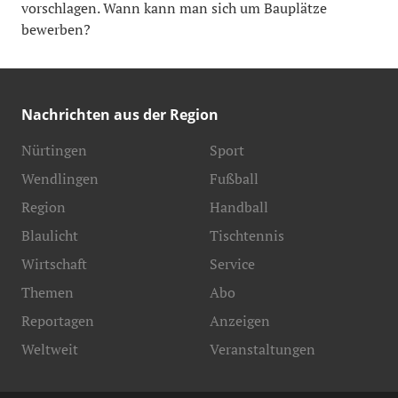
vorschlagen. Wann kann man sich um Bauplätze
bewerben?
Nachrichten aus der Region
Nürtingen
Sport
Wendlingen
Fußball
Region
Handball
Blaulicht
Tischtennis
Wirtschaft
Service
Themen
Abo
Reportagen
Anzeigen
Weltweit
Veranstaltungen