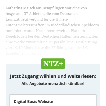
Katharina Maisch aus Bempflingen war eine von
insgesamt 37 Athleten, die vom Deutschen
Leichtathletikverband für die Hallen-
Europameisterschaften im niederländischen Apeldoorn
nominiert wurde. Nach ihrem zweiten Platz im
Kugelstoßen bei den Deutschen Hallenmeisterschaften
eine Woche zuvor mit neuer persönlicher Bestleistung
von 19,10 Meter, hatte die 27-Jährige von der LG
Erzgebirge das Tor zu ...
Jetzt Zugang wählen und weiterlesen:
Alle Angebote monatlich kündbar!
Digital Basis Website