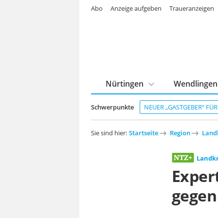
Abo
Anzeige aufgeben
Traueranzeigen
Nürtingen
Wendlingen
Schwerpunkte
NEUER „GASTGEBER“ FÜ
Sie sind hier:
Startseite
Region
Landk
Landkr
Expert
gegen