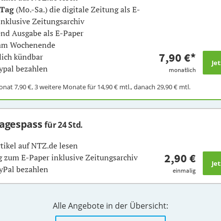
 Tag
(Mo.-Sa.) die digitale Zeitung als E-
inklusive Zeitungsarchiv
nd Ausgabe als E-Paper
 am Wochenende
7,90 €
*
ich kündbar
ypal bezahlen
monatlich
Monat
7,90 €
, 3 weitere Monate für
14,90 €
mtl., danach
29,90 €
mtl.
Tagespass
für 24 Std.
rtikel auf NTZ.de lesen
2,90 €
 zum E-Paper inklusive Zeitungsarchiv
yPal bezahlen
einmalig
Alle Angebote in der Übersicht: