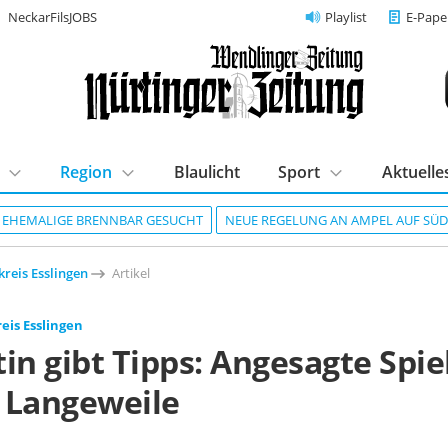
NeckarFilsJOBS
Playlist
E-Pape
Region
Blaulicht
Sport
Aktuelle
R EHEMALIGE BRENNBAR GESUCHT
NEUE REGELUNG AN AMPEL AUF SÜ
reis Esslingen
Artikel
eis Esslingen
in gibt Tipps: Angesagte Spie
 Langeweile