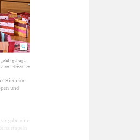
ntration und
gefühl gefragt.
Liebmann-Décombe
? Hier eine
uppen und
nvorgabe eine
derzustapeln