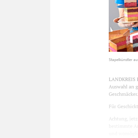
Stapelkünstl
Stapelkünstler au
Fingerspitze
LANDKREIS ES
Auswahl an g
Geschmäcker
Für Geschick
Achtung, jetz
bestimmte An
und womöglic