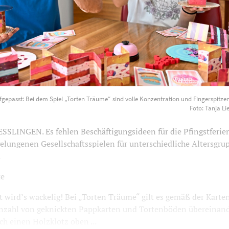
er aufgepasst: Bei dem Spiel „Torten Träume“ sind volle Konze
fgepasst: Bei dem Spiel „Torten Träume“ sind volle Konzentration und Fingerspitzen
ngefühl gefragt. Foto: Tanja Liebmann-Décombe
1200
800
Foto: Tanja 
SLINGEN. Es fehlen Beschäftigungsideen für die Pfingstferien
elungenen Gesellschaftsspielen für unterschiedliche Altersgr
.
te
t wird’s wackelig! Bei „Torten Träume“ gilt es gemäß der Karte
zahl von geknickten Pappkarten und Tortenböden übereinan
h einen Holzklotz oben ...