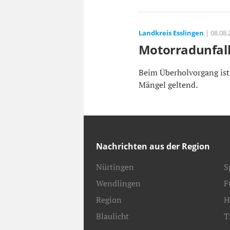
Landkreis Esslingen
| 08.08.
Motorradunfall
Beim Überholvorgang ist
Mängel geltend.
Nachrichten aus der Region
Nürtingen
S
Wendlingen
F
Region
H
Blaulicht
T