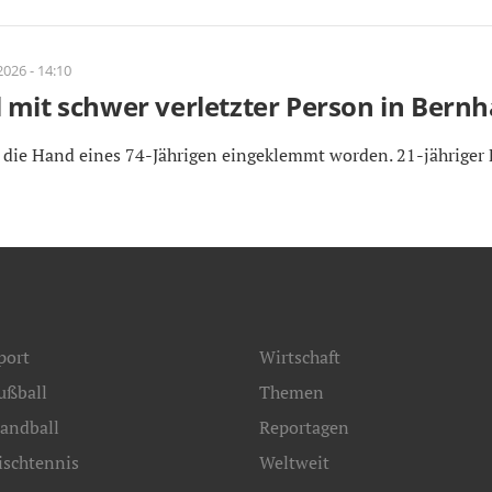
2026 - 14:10
 mit schwer verletzter Person in Bern
 die Hand eines 74-Jährigen eingeklemmt worden. 21-jähriger 
port
Wirtschaft
ußball
Themen
andball
Reportagen
ischtennis
Weltweit