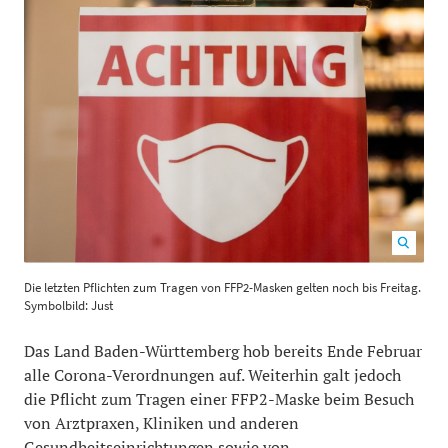
Die letzten Pflichten zum Tragen von FFP2-Masken
Die letzten Pflichten zum Tragen von FFP2-Masken gelten noch bis Freitag.
gelten noch bis Freitag. Symbolbild: Just
700
558
Symbolbild: Just
Das Land Baden-Württemberg hob bereits Ende Februar
alle Corona-Verordnungen auf. Weiterhin galt jedoch
die Pflicht zum Tragen einer FFP2-Maske beim Besuch
von Arztpraxen, Kliniken und anderen
Gesundheitseinrichtungen sowie von