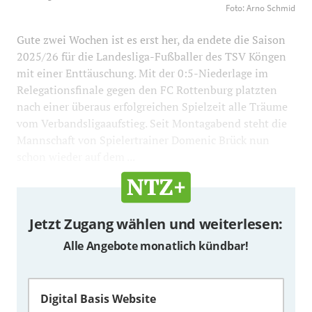
1200
800
Foto: Arno Schmid
Gute zwei Wochen ist es erst her, da endete die Saison
2025/26 für die Landesliga-Fußballer des TSV Köngen
mit einer Enttäuschung. Mit der 0:5-Niederlage im
Relegationsfinale gegen den FC Rottenburg platzten
nach einer überaus erfolgreichen Spielzeit alle Träume
vom Verbandsligaaufstieg. Seit Montagabend steht die
Mannschaft von Spielertrainer Domenic Brück nun
schon wieder auf dem ...
Jetzt Zugang wählen und weiterlesen:
Alle Angebote monatlich kündbar!
Digital Basis Website