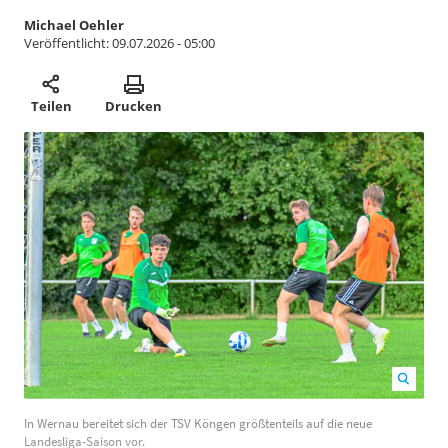
Michael Oehler
Veröffentlicht:
09.07.2026 - 05:00
Teilen
Drucken
In Wernau bereitet sich der TSV Köngen größtenteils
In Wernau bereitet sich der TSV Köngen größtenteils auf die neue
auf die neue Landesliga-Saison vor. Foto: Arno Schmid
Landesliga-Saison vor.