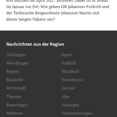
erst offiziell im April 2027 antreten. Dabei ist er schon
im Januar vor Ort. Wie gehen OB Johannes Fridrich und
der Technische Beigeordnete Johannes Martin mit
dieser langen Vakanz um?
Nachrichten aus der Region
Nürtingen
Sport
Wendlingen
Fußball
Region
Handball
Blaulicht
Tischtennis
Wirtschaft
Service
Themen
Abo
Reportagen
Anzeigen
Weltweit
Veranstaltungen