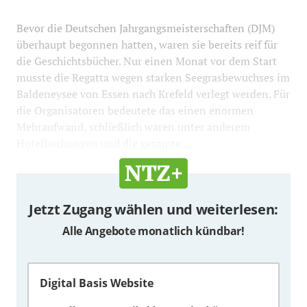
Bevor die Deutschen Jahrgangsmeisterschaften (DJM)
überhaupt begonnen hatten, waren sie bereits reif für
die Geschichtsbücher. Nur einen Monat vor dem Start
musste die Regatta wegen starken Seegrasbewuchses im
Baldeneysee von Essen nach Krefeld verlegt werden. Für
die Organisatoren bedeutete das einen enormen
Mehraufwand, schließlich waren unter anderem
Hotelbuchungen und die gesamte ...
Jetzt Zugang wählen und weiterlesen:
Alle Angebote monatlich kündbar!
Digital Basis Website