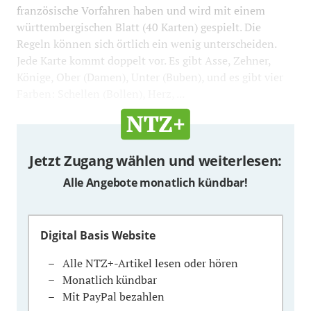
französische Vorfahren haben und wird mit einem
württembergischen Blatt (40 Karten) gespielt. Die
Regeln können sich örtlich ein wenig unterscheiden.
Jede Karte kommt doppelt vor. Es gibt Asse, Zehner,
Könige, Ober (Damen), Unter (Buben), und es gibt vier
Farben: Schellen (Bollen), Herz, ...
Jetzt Zugang wählen und weiterlesen:
Alle Angebote monatlich kündbar!
Digital Basis Website
Alle NTZ+-Artikel lesen oder hören
Monatlich kündbar
Mit PayPal bezahlen