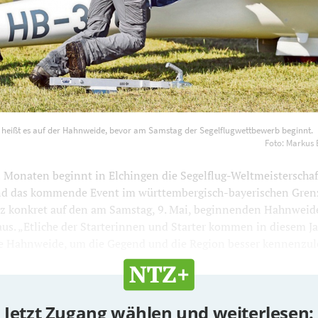
cken heißt es auf der Hahnweide, bevor am Samstag der Segelf
 heißt es auf der Hahnweide, bevor am Samstag der Segelflugwettbewerb beginnt.
o: Markus Brändli/NZ-Archiv
1200
800
Foto: Markus 
i Monaten beginnt in Elchingen die Segelflug-Weltmeisterschaf
nd das kommende Event im württembergisch-bayerischen Grenz
nz konkret auf den am Samstag, 9. Mai, beginnenden Hahnweid
us. „Etliche der Starterinnen und Starter kommen in diesem J
die Hahnweide, um die Gegend und die Region besser kennenzuler
Jetzt Zugang wählen und weiterlesen: