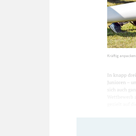
Kräftig anpa
Kräftig anpacken
beginnt. Fot
In knapp dre
Junioren – u
sich auch ga
Wettbewerb a
gezielt auf 