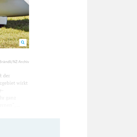
lugwettbewerb
Brändli/NZ-Archiv
t der
gebiet wirkt
e-
ahr ganz
nen“, ...