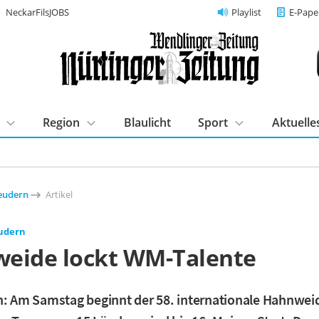
NeckarFilsJOBS
Playlist
E-Pape
Region
Blaulicht
Sport
Aktuelle
eudern
Artikel
udern
eide lockt WM-Talente
n: Am Samstag beginnt der 58. internationale Hahnwei