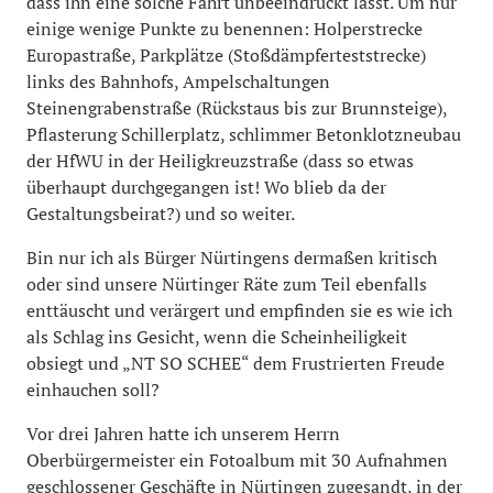
dass ihn eine solche Fahrt unbeeindruckt lässt. Um nur
einige wenige Punkte zu benennen: Holperstrecke
Europastraße, Parkplätze (Stoßdämpferteststrecke)
links des Bahnhofs, Ampelschaltungen
Steinengrabenstraße (Rückstaus bis zur Brunnsteige),
Pflasterung Schillerplatz, schlimmer Betonklotzneubau
der HfWU in der Heiligkreuzstraße (dass so etwas
überhaupt durchgegangen ist! Wo blieb da der
Gestaltungsbeirat?) und so weiter.
Bin nur ich als Bürger Nürtingens dermaßen kritisch
oder sind unsere Nürtinger Räte zum Teil ebenfalls
enttäuscht und verärgert und empfinden sie es wie ich
als Schlag ins Gesicht, wenn die Scheinheiligkeit
obsiegt und „NT SO SCHEE“ dem Frustrierten Freude
einhauchen soll?
Vor drei Jahren hatte ich unserem Herrn
Oberbürgermeister ein Fotoalbum mit 30 Aufnahmen
geschlossener Geschäfte in Nürtingen zugesandt, in der