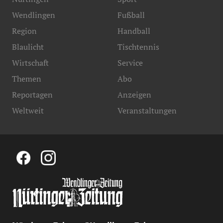
Wendlingen
Fußball
Region
Handball
Blaulicht
Tischtennis
Wirtschaft
Service
Themen
Abo
Reportagen
Anzeigen
Weltweit
Veranstaltungen