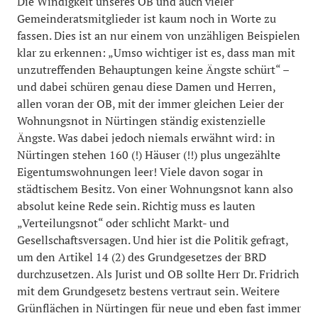
Die Windigkeit unseres OB und auch vieler
Gemeinderatsmitglieder ist kaum noch in Worte zu
fassen. Dies ist an nur einem von unzähligen Beispielen
klar zu erkennen: „Umso wichtiger ist es, dass man mit
unzutreffenden Behauptungen keine Ängste schürt“ –
und dabei schüren genau diese Damen und Herren,
allen voran der OB, mit der immer gleichen Leier der
Wohnungsnot in Nürtingen ständig existenzielle
Ängste. Was dabei jedoch niemals erwähnt wird: in
Nürtingen stehen 160 (!) Häuser (!!) plus ungezählte
Eigentumswohnungen leer! Viele davon sogar in
städtischem Besitz. Von einer Wohnungsnot kann also
absolut keine Rede sein. Richtig muss es lauten
„Verteilungsnot“ oder schlicht Markt- und
Gesellschaftsversagen. Und hier ist die Politik gefragt,
um den Artikel 14 (2) des Grundgesetzes der BRD
durchzusetzen. Als Jurist und OB sollte Herr Dr. Fridrich
mit dem Grundgesetz bestens vertraut sein. Weitere
Grünflächen in Nürtingen für neue und eben fast immer