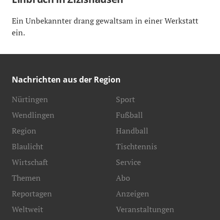
Ein Unbekannter drang gewaltsam in einer Werkstatt
ein.
Nachrichten aus der Region
Nürtingen
Sport
Wendlingen
Fußball
Region
Handball
Blaulicht
Tischtennis
Wirtschaft
Service
Themen
Abo
Reportagen
Anzeigen
Weltweit
Veranstaltungen