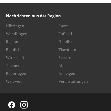
Nachrichten aus der Region
Nürtingen
Sport
Wendlingen
Fußball
Region
Handball
Blaulicht
Tischtennis
Wirtschaft
Service
Themen
Abo
Reportagen
Anzeigen
Weltweit
Veranstaltungen