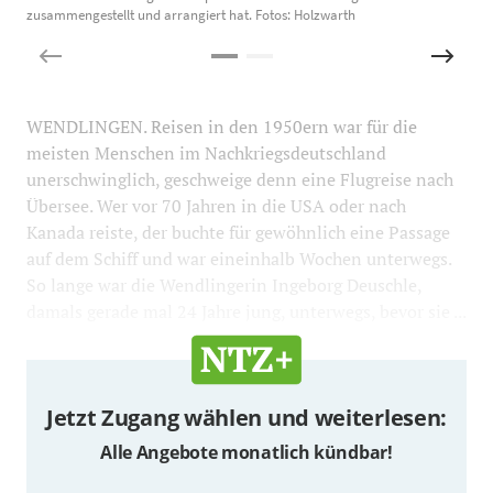
zusammengestellt und arrangiert hat. Fotos: Holzwarth
ü
WENDLINGEN. Reisen in den 1950ern war für die
meisten Menschen im Nachkriegsdeutschland
unerschwinglich, geschweige denn eine Flugreise nach
Übersee. Wer vor 70 Jahren in die USA oder nach
Kanada reiste, der buchte für gewöhnlich eine Passage
auf dem Schiff und war eineinhalb Wochen unterwegs.
So lange war die Wendlingerin Ingeborg Deuschle,
damals gerade mal 24 Jahre jung, unterwegs, bevor sie ...
Jetzt Zugang wählen und weiterlesen:
Alle Angebote monatlich kündbar!