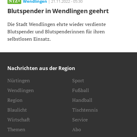
Wendlingen
| 21.11.2022 - 05:30
Blutspender in Wendlingen geehrt
Die Stadt Wendlingen ehrte wieder verdiente
Blutspender und Blutspenderinnen für ihren
selbstlosen Einsatz.
Nachrichten aus der Region
Nürtingen
Sport
Wendlingen
Fußball
Region
Handball
Blaulicht
Tischtennis
Wirtschaft
Service
Themen
Abo