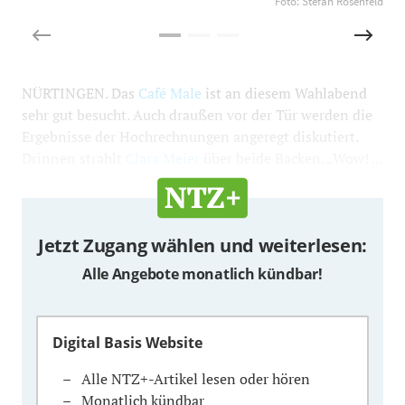
Foto: Stefan Rosenfeld
NÜRTINGEN. Das
Café Male
ist an diesem Wahlabend
sehr gut besucht. Auch draußen vor der Tür werden die
Ergebnisse der Hochrechnungen angeregt diskutiert.
Drinnen strahlt
Clara Meier
über beide Backen. „Wow! ...
Jetzt Zugang wählen und weiterlesen:
Alle Angebote monatlich kündbar!
Digital Basis Website
Alle NTZ+-Artikel lesen oder hören
Monatlich kündbar