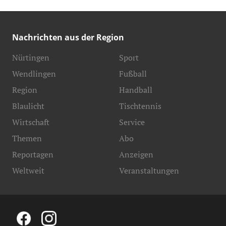
Nachrichten aus der Region
Nürtingen
Sport
Wendlingen
Fußball
Region
Handball
Blaulicht
Tischtennis
Wirtschaft
Service
Themen
Abo
Reportagen
Anzeigen
Weltweit
Veranstaltungen