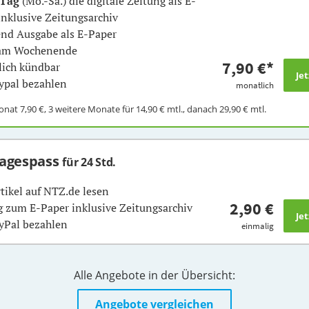
 Tag
(Mo.-Sa.) die digitale Zeitung als E-
inklusive Zeitungsarchiv
nd Ausgabe als E-Paper
 am Wochenende
7,90 €
*
ich kündbar
ypal bezahlen
monatlich
Monat
7,90 €
, 3 weitere Monate für
14,90 €
mtl., danach
29,90 €
mtl.
Tagespass
für 24 Std.
rtikel auf NTZ.de lesen
2,90 €
 zum E-Paper inklusive Zeitungsarchiv
yPal bezahlen
einmalig
Alle Angebote in der Übersicht:
Angebote vergleichen