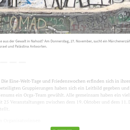
e aus der Gewalt in Nahost? Am Donnerstag, 27. November, sucht ein Märchenerzä
srael und Palästina Antworten.
ie Eine-Welt-Tage und Friedenswochen erfinden sich in ihrem
beteiligten Gruppierungen haben sich ein Leitbild gegeben und
Plenums ein Orga-Team gewählt. Alle gemeinsam haben ein vielf
 25 Veranstaltungen zwischen dem 19. Oktober und dem 11. 
ellt.
en Organisatorinnen