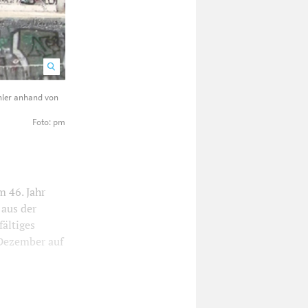
hler anhand von
Der Friedens- und Konfliktforscher Thomas Nielebock stellt am
Foto: pm
 46. Jahr
 aus der
ältiges
Dezember auf