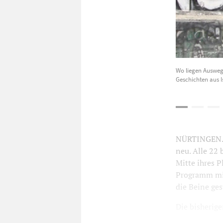
Wo liegen Ausweg
Geschichten aus I
NÜRTINGEN. D
neu. Alle 22 
Mitte ihres 
Programm mit
die Beine gest
Die bisherig