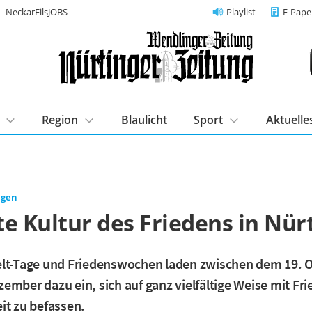
NeckarFilsJOBS
Playlist
E-Pape
Region
Blaulicht
Sport
Aktuelle
ngen
e Kultur des Friedens in Nür
elt-Tage und Friedenswochen laden zwischen dem 19. 
ember dazu ein, sich auf ganz vielfältige Weise mit Fr
it zu befassen.