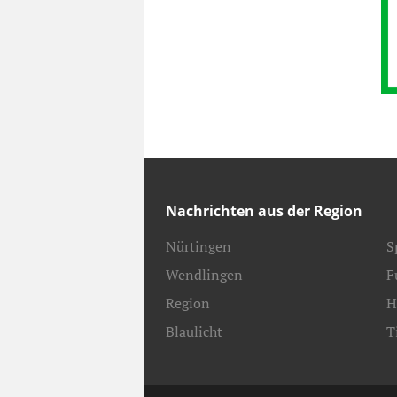
Nachrichten aus der Region
Nürtingen
S
Wendlingen
F
Region
H
Blaulicht
T