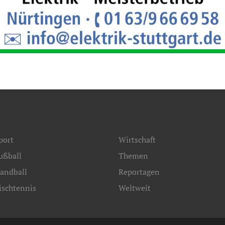
port
Wirtschaft
ußball
Themen
andball
Reportagen
ischtennis
Weltweit