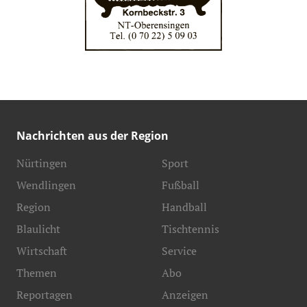
Nachrichten aus der Region
Nürtingen
Sport
Wendlingen
Fußball
Region
Handball
Blaulicht
Tischtennis
Wirtschaft
Service
Themen
Abo
Reportagen
Anzeigen