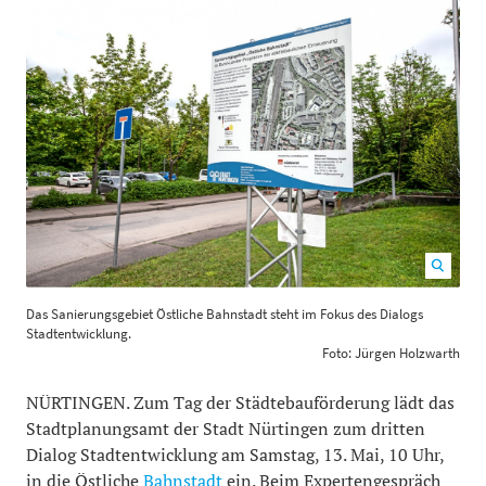
Das Sanierungsgebiet Östliche Bahnstadt steht im
Das Sanierungsgebiet Östliche Bahnstadt steht im Fokus des Dialogs
Fokus des Dialogs Stadtentwicklung. Foto: Jürgen
Stadtentwicklung.
Holzwarth
1200
800
Foto: Jürgen Holzwarth
NÜRTINGEN. Zum Tag der Städtebauförderung lädt das
Stadtplanungsamt der Stadt Nürtingen zum dritten
Dialog Stadtentwicklung am Samstag, 13. Mai, 10 Uhr,
in die Östliche
Bahnstadt
ein. Beim Expertengespräch