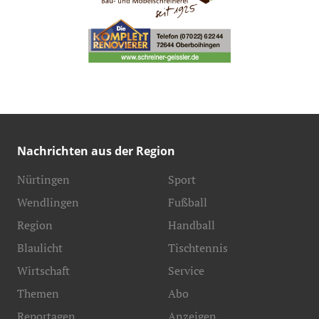
Nachrichten aus der Region
Nürtingen
Sport
Wendlingen
Fußball
Region
Handball
Blaulicht
Tischtennis
Wirtschaft
Service
Themen
Abo
Reportagen
Anzeigen