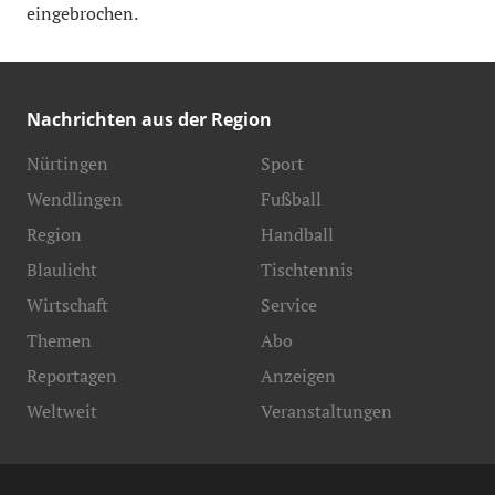
eingebrochen.
Nachrichten aus der Region
Nürtingen
Sport
Wendlingen
Fußball
Region
Handball
Blaulicht
Tischtennis
Wirtschaft
Service
Themen
Abo
Reportagen
Anzeigen
Weltweit
Veranstaltungen