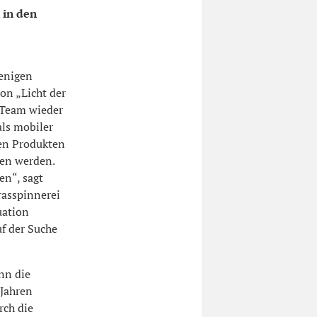
 in den
enigen
on „Licht der
-Team wieder
als mobiler
ten Produkten
ren werden.
en“, sagt
rasspinnerei
uation
uf der Suche
enn die
 Jahren
rch die