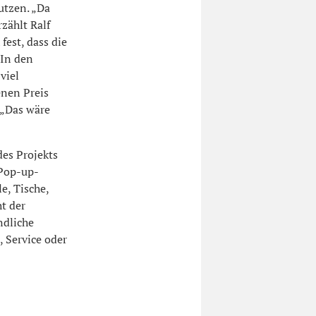
utzen. „Da
zählt Ralf
fest, dass die
„In den
viel
enen Preis
 „Das wäre
des Projekts
 Pop-up-
e, Tische,
t der
ndliche
, Service oder