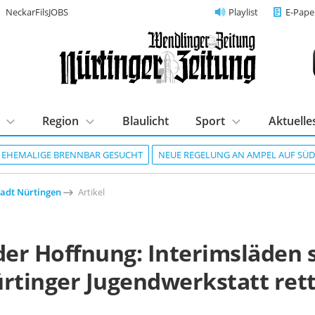
NeckarFilsJOBS
Playlist
E-Pape
Region
Blaulicht
Sport
Aktuelle
R EHEMALIGE BRENNBAR GESUCHT
NEUE REGELUNG AN AMPEL AUF SÜ
tadt Nürtingen
Artikel
der Hoffnung: Interimsläden 
ürtinger Jugendwerkstatt ret