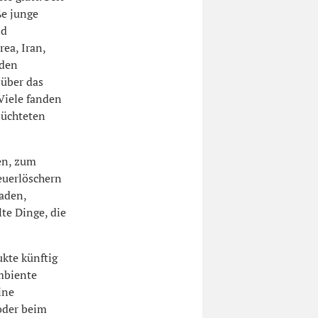
ße junge
nd
ea, Iran,
nden
 über das
Viele fanden
lüchteten
en, zum
euerlöschern
laden,
te Dinge, die
kte künftig
mbiente
ine
 oder beim