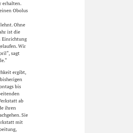
 erhalten.
einen Obolus
elehnt. Ohne
hr ist die
n Einrichtung
elaufen. Wir
ril“, sagt
le.“
keit ergibt,
 bisherigen
ontags bis
beitenden
Werkstatt ab
de ihren
achgehen. Sie
rkstatt mit
beitung,