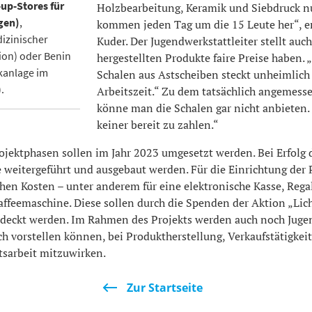
up-Stores für
Holzbearbeitung, Keramik und Siebdruck n
gen)
,
kommen jeden Tag um die 15 Leute her“, er
izinischer
Kuder. Der Jugendwerkstattleiter stellt auch 
ion) oder Benin
hergestellten Produkte faire Preise haben. 
ikanlage im
Schalen aus Astscheiben steckt unheimlich 
.
Arbeitszeit.“ Zu dem tatsächlich angemess
könne man die Schalen gar nicht anbieten.
keiner bereit zu zahlen.“
ojektphasen sollen im Jahr 2023 umgesetzt werden. Bei Erfolg 
e weitergeführt und ausgebaut werden. Für die Einrichtung der
hen Kosten – unter anderem für eine elektronische Kasse, Regal
ffeemaschine. Diese sollen durch die Spenden der Aktion „Lich
deckt werden. Im Rahmen des Projekts werden auch noch Juge
ich vorstellen können, bei Produktherstellung, Verkaufstätigkeit
tsarbeit mitzuwirken.
Zur Startseite