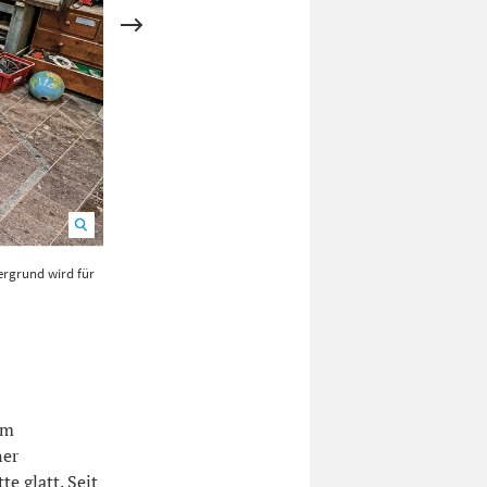
ergrund wird für
Ein aus Afrika Geflüchteter bei Schweißarbeiten an einer Feuer
em
ner
e glatt. Seit