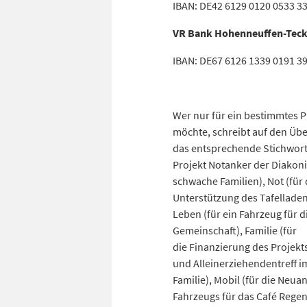
IBAN: DE42 6129 0120 0533 3
VR Bank Hohenneuffen-Tec
IBAN: DE67 6126 1339 0191 3
Wer nur für ein bestimmtes 
möchte, schreibt auf den Üb
das entsprechende Stichwort: 
Projekt Notanker der Diakonie
schwache Familien), Not (für 
Unterstützung des Tafelladen
Leben (für ein Fahrzeug für d
Gemeinschaft), Familie (für
die Finanzierung des Projekt
und Alleinerziehendentreff i
Familie), Mobil (für die Neua
Fahrzeugs für das Café Rege