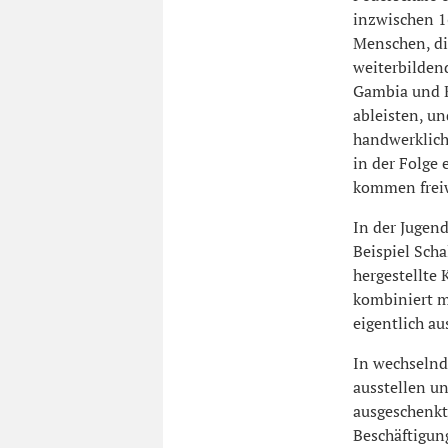
inzwischen 1
Menschen, di
weiterbildend
Gambia und Ka
ableisten, un
handwerklich
in der Folge 
kommen freiwi
In der Jugend
Beispiel Sch
hergestellte 
kombiniert m
eigentlich a
In wechselnd
ausstellen u
ausgeschenkt
Beschäftigung