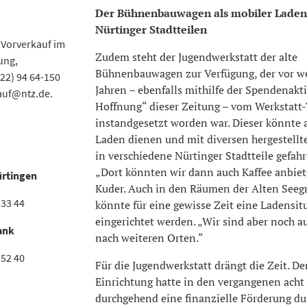
Der Bühnenbauwagen als mobiler Laden
Nürtinger Stadtteilen
m Vorverkauf im
Zudem steht der Jugendwerkstatt der alte
ung,
Bühnenbauwagen zur Verfügung, der vor w
22) 94 64-150
Jahren – ebenfalls mithilfe der Spendenakti
auf@ntz.de.
Hoffnung“ dieser Zeitung – vom Werkstatt
instandgesetzt worden war. Dieser könnte 
Laden dienen und mit diversen hergestell
in verschiedene Nürtinger Stadtteile gefah
„Dort könnten wir dann auch Kaffee anbiet
ürtingen
Kuder. Auch in den Räumen der Alten Seeg
133 44
könnte für eine gewisse Zeit eine Ladensit
eingerichtet werden. „Wir sind aber noch a
ank
nach weiteren Orten.“
352 40
Für die Jugendwerkstatt drängt die Zeit. D
Einrichtung hatte in den vergangenen acht
durchgehend eine finanzielle Förderung du