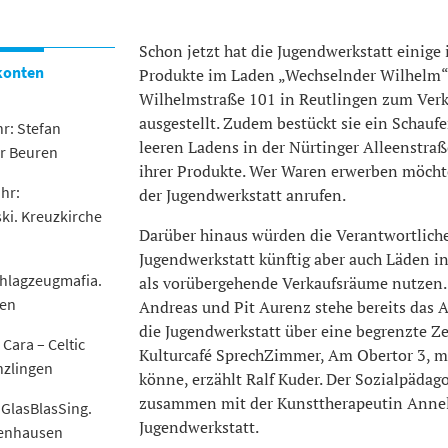
Schon jetzt hat die Jugendwerkstatt einige 
konten
Produkte im Laden „Wechselnder Wilhelm“
Wilhelmstraße 101 in Reutlingen zum Verk
ausgestellt. Zudem bestückt sie ein Schaufe
r: Stefan
leeren Ladens in der Nürtinger Alleenstraß
er Beuren
ihrer Produkte. Wer Waren erwerben möcht
hr:
der Jugendwerkstatt anrufen.
ki. Kreuzkirche
Darüber hinaus würden die Verantwortlich
Jugendwerkstatt künftig aber auch Läden i
chlagzeugmafia.
als vorübergehende Verkaufsräume nutzen.
gen
Andreas und Pit Aurenz stehe bereits das 
die Jugendwerkstatt über eine begrenzte Ze
 Cara – Celtic
Kulturcafé SprechZimmer, Am Obertor 3, m
nzlingen
könne, erzählt Ralf Kuder. Der Sozialpädago
zusammen mit der Kunsttherapeutin Anneli
 GlasBlasSing.
Jugendwerkstatt.
kenhausen