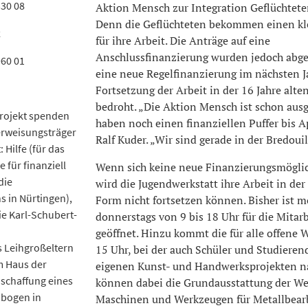
330 08
Aktion Mensch zur Integration Geflüchteter
Denn die Geflüchteten bekommen einen kl
k
für ihre Arbeit. Die Anträge auf eine
Anschlussfinanzierung wurden jedoch abg
960 01
eine neue Regelfinanzierung im nächsten Ja
Fortsetzung der Arbeit in der 16 Jahre alte
bedroht. „Die Aktion Mensch ist schon ausg
Projekt spenden
haben noch einen finanziellen Puffer bis Ap
erweisungsträger
Ralf Kuder. „Wir sind gerade in der Bredouil
Hilfe (für das
 für finanziell
Wenn sich keine neue Finanzierungsmöglich
die
wird die Jugendwerkstatt ihre Arbeit in der
s in Nürtingen),
Form nicht fortsetzen können. Bisher ist m
ie Karl-Schubert-
donnerstags von 9 bis 18 Uhr für die Mitar
geöffnet. Hinzu kommt die für alle offene 
s Leihgroßeltern
15 Uhr, bei der auch Schüler und Studieren
m Haus der
eigenen Kunst- und Handwerksprojekten n
nschaffung eines
können dabei die Grundausstattung der We
nbogen in
Maschinen und Werkzeugen für Metallbear