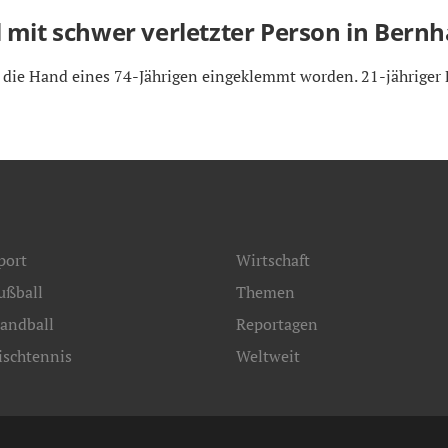
 mit schwer verletzter Person in Bern
 die Hand eines 74-Jährigen eingeklemmt worden. 21-jähriger 
port
Wirtschaft
ußball
Themen
andball
Reportagen
ischtennis
Weltweit