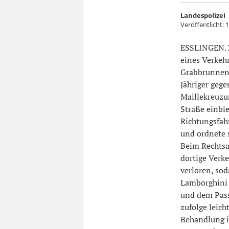
Landespolizei
Veröffentlicht:
1
ESSLINGEN. Z
eines Verkeh
Grabbrunnenst
Jähriger geg
Maillekreuzu
Straße einbie
Richtungsfah
und ordnete s
Beim Rechtsa
dortige Verke
verloren, sod
Lamborghini 
und dem Pass
zufolge leic
Behandlung i