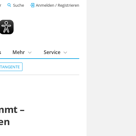
r
Suche
Anmelden / Registrieren
s
Mehr
Service
DTANGENTE
mmt –
en