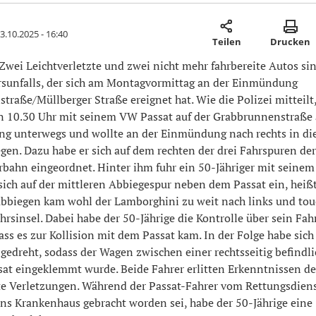
3.10.2025 - 16:40
Teilen
Drucken
wei Leichtverletzte und zwei nicht mehr fahrbereite Autos sin
rsunfalls, der sich am Montagvormittag an der Einmündung
raße/Müllberger Straße ereignet hat. Wie die Polizei mitteilt,
en 10.30 Uhr mit seinem VW Passat auf der Grabbrunnenstraße
ng unterwegs und wollte an der Einmündung nach rechts in di
gen. Dazu habe er sich auf dem rechten der drei Fahrspuren der
rbahn eingeordnet. Hinter ihm fuhr ein 50-Jähriger mit seine
ich auf der mittleren Abbiegespur neben dem Passat ein, heißt 
bbiegen kam wohl der Lamborghini zu weit nach links und touc
hrsinsel. Dabei habe der 50-Jährige die Kontrolle über sein Fah
ass es zur Kollision mit dem Passat kam. In der Folge habe sich
gedreht, sodass der Wagen zwischen einer rechtsseitig befind
at eingeklemmt wurde. Beide Fahrer erlitten Erkenntnissen de
hte Verletzungen. Während der Passat-Fahrer vom Rettungsdiens
ns Krankenhaus gebracht worden sei, habe der 50-Jährige eine