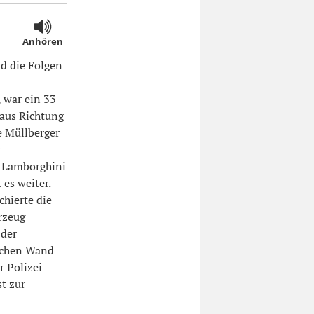
Anhören
d die Folgen
 war ein 33-
 aus Richtung
e Müllberger
m Lamborghini
es weiter.
hierte die
rzeug
 der
lichen Wand
r Polizei
t zur