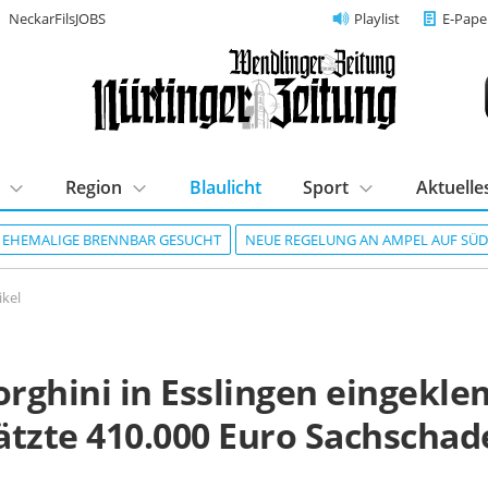
NeckarFilsJOBS
Playlist
E-Pape
Region
Blaulicht
Sport
Aktuelle
R EHEMALIGE BRENNBAR GESUCHT
NEUE REGELUNG AN AMPEL AUF SÜ
ikel
rghini in Esslingen eingekle
ätzte 410.000 Euro Sachschad