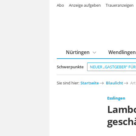
Abo
Anzeige aufgeben
Traueranzeigen
Nürtingen
Wendlingen
Schwerpunkte
NEUER „GASTGEBER“ FÜ
Sie sind hier:
Startseite
Blaulicht
Art
Esslingen
Lambo
gesch