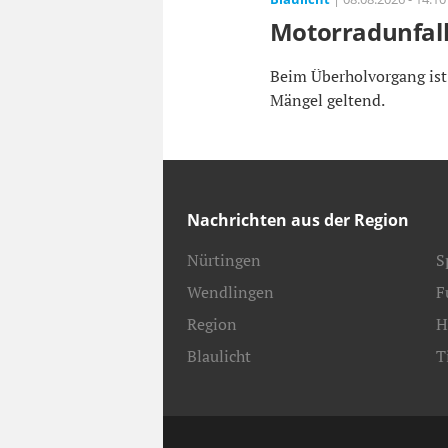
Motorradunfall
Beim Überholvorgang ist
Mängel geltend.
Nachrichten aus der Region
Nürtingen
S
Wendlingen
F
Region
H
Blaulicht
T