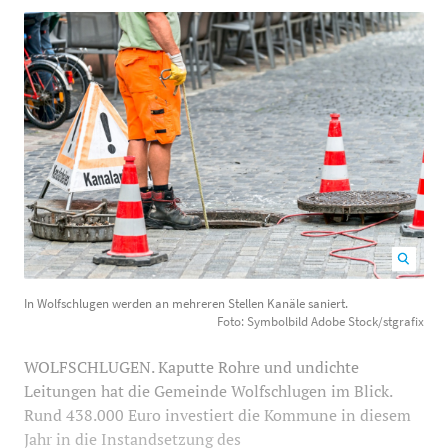
In Wolfschlugen werden an mehreren Stellen Kanäle
In Wolfschlugen werden an mehreren Stellen Kanäle saniert.
saniert. Foto: Symbolbild Adobe Stock/stgrafix
1200
Foto: Symbolbild Adobe Stock/stgrafix
800
WOLFSCHLUGEN. Kaputte Rohre und undichte
Leitungen hat die Gemeinde Wolfschlugen im Blick.
Rund 438.000 Euro investiert die Kommune in diesem
Jahr in die Instandsetzung des